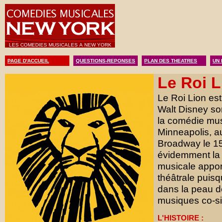
LES COMEDIES MUSICALES A NEW YORK
PAGE D'ACCUEIL
QUESTIONS-REPONSES
PLAN DES THEATRES
UN 
Le Roi L
Le Roi Lion es
Walt Disney so
la comédie musi
Minneapolis, a
Broadway le 15 
évidemment la
musicale appor
théâtrale puisq
dans la peau de
musiques co-si
L'HISTOIRE :