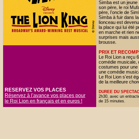
Simba est un jeune 
son père, le roi Muf
père, l'oncle de Sim
Simba à fuir dans la
lionceau est devenu 
la place qui lui été 
en marche et rien n
surprises mais auss
brousse.
PRIX ET RECOMP
Le Roi Lion a reçu 6
comédie musicale, d
costumes pour une 
une comédie musica
Le Roi Lion s'est é
de la meilleure chor
RESERVEZ VOS PLACES
DUREE DU SPECTAC
Réservez à l'avance vos places pour
2h30, avec un entract
le Roi Lion en français et en euros !
de 15 minutes.